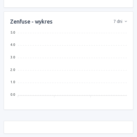
Zenfuse - wykres
7 dni
5.0
4.0
3.0
2.0
1.0
0.0