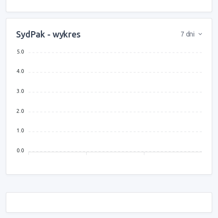
SydPak - wykres
7 dni
5.0
4.0
3.0
2.0
1.0
0.0