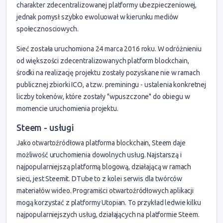
charakter zdecentralizowanej platformy ubezpieczeniowej,
jednak pomysł szybko ewoluował w kierunku mediów
społecznosciowych.
Sieć została uruchomiona 24 marca 2016 roku. W odróżnieniu
od większości zdecentralizowanych platform blockchain,
środki na realizację projektu zostały pozyskane nie w ramach
publicznej zbiorki ICO, a tzw. preminingu - ustalenia konkretnej
liczby tokenów, które zostały "wpuszczone" do obiegu w
momencie uruchomienia projektu.
Steem - usługi
Jako otwartoźródłowa platforma blockchain, Steem daje
możliwość uruchomienia dowolnych usług. Najstarszą i
najpopularniejszą platformą blogową, działającą w ramach
sieci, jest Steemit. DTube to z kolei serwis dla twórców
materiałów wideo. Programiści otwartoźródłowych aplikacji
mogą korzystać z platformy Utopian. To przykład ledwie kilku
najpopularniejszych usług, działających na platformie Steem.