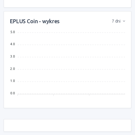
EPLUS Coin - wykres
7 dni
5.0
4.0
3.0
2.0
1.0
0.0