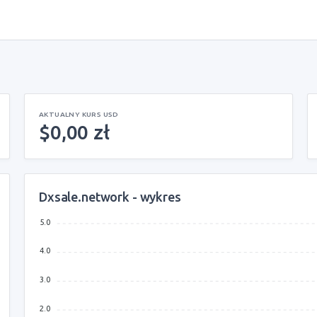
AKTUALNY KURS USD
$0,00 zł
Dxsale.network - wykres
5.0
4.0
3.0
2.0