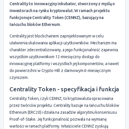
Centrality to innowacyjny inkubator, stworzony z myślą o
inwestorach na rynku kryptowalut. W ramach projektu
funkcjonuje Centrality Token (CENNZ), bazujący na
łańcuchu bloków Ethereum.
Centrality jest blockchainem zaprojektowanym w celu
ułatwienia skalowania aplikacji użytkowników. Mechanizm ma
charakter zdecentralizowany, a jego funkcjonalność zapewnia
wszystkim użytkownikom 12-miesięczny dostęp do
innowacyjnej platformy i wszystkich jej komponentów, a nawet
do powierzchni w Crypto-Hill z darmowym 6-miesięcznym
czynszem.
Centrality Token - specyfikacja i funkcja
Centrality Token, czyli CENNZ, to kryptowaluta opracowana
przez twórców projektu. Centrality bazuje na łańcuchu bloków
Ethereum (ERC20) i działa na zasadzie algorytmu konsensusu
Proof-of-Stake. Jej funkcjonalność pozwala na wymianę
wartości w ramach platformy. Właściciele CENNZ zyskują