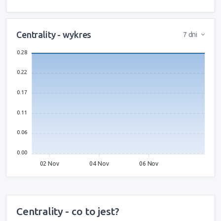
Centrality - wykres
7 dni
0.28
0.22
0.17
0.11
0.06
0.00
02 Nov
04 Nov
06 Nov
Centrality - co to jest?