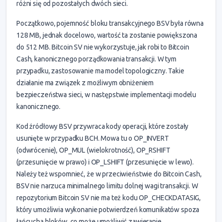
różni się od pozostałych dwóch sieci.
Początkowo, pojemność bloku transakcyjnego BSV była równa
128 MB, jednak docelowo, wartość ta zostanie powiększona
do 512 MB. Bitcoin SV nie wykorzystuje, jak robi to Bitcoin
Cash, kanonicznego porządkowania transakcji. W tym
przypadku, zastosowanie ma model topologiczny. Takie
działanie ma związek z możliwym obniżeniem
bezpieczeństwa sieci, w następstwie implementacji modelu
kanonicznego.
Kod źródłowy BSV przywraca kody operacji, które zostały
usunięte w przypadku BCH. Mowa tu o OP_INVERT
(odwrócenie), OP_MUL (wielokrotność), OP_RSHIFT
(przesunięcie w prawo) i OP_LSHIFT (przesunięcie w lewo).
Należy też wspomnieć, że w przeciwieństwie do Bitcoin Cash,
BSV nie narzuca minimalnego limitu dolnej wagi transakcji. W
repozytorium Bitcoin SV nie ma też kodu OP_CHECKDATASIG,
który umożliwia wykonanie potwierdzeń komunikatów spoza
łańcucha bloków, co może umożliwić zawieranie