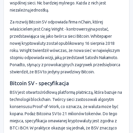
wspólnej sieci. Nic bardziej mylnego. Każda z nich jest
niezależną jednostką.
Za rozwój Bitcoin SV odpowiada firma nChain, której
właścicielem jest Craig Wright - kontrowersyjna postać,
przedstawiająca się jako twórca sieci Bitcoin. Whitepaper
nowej kryptowaluty został opublikowany 16 sierpnia 2018
roku. Wright twierdził wówczas, że nowa sieć w największym
stopniu odpowiada wizji, jaką przedstawił Satoshi Nakamoto.
Ponadto, słynący z prowokacyjnych zagrywek przedsiębiorca
stwierdził, że BSV to jedyny prawdziwy Bitcoin.
Bitcoin SV - specyfikacja
BSV jest otwartoźródłową platformą płatniczą, która bazuje na
technologii blockchain. Twórcy sieci zastosowali algorytm
konsensusu Proof-of-Work, co oznacza, że waluta może być
kopana. Podaż Bitcoina SV to 21 milionów tokenów. Do tego
miejsca, specyfikacja omawianej kryptowaluty jest zgodna z
BTC i BCH. W praktyce okazuje się jednak, że BSV znacząco