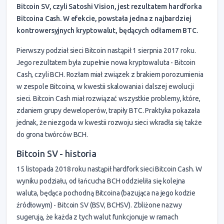
Bitcoin SV, czyli Satoshi Vision, jest rezultatem hardforka
Bitcoina Cash. W efekcie, powstała jedna z najbardziej
kontrowersyjnych kryptowalut, będących odłamem BTC.
Pierwszy podział sieci Bitcoin nastąpił 1 sierpnia 2017 roku.
Jego rezultatem była zupełnie nowa kryptowaluta - Bitcoin
Cash, czyli BCH. Rozłam miał związek z brakiem porozumienia
w zespole Bitcoina, w kwestii skalowania i dalszej ewolucji
sieci. Bitcoin Cash miał rozwiązać wszystkie problemy, które,
zdaniem grupy deweloperów, trapiły BTC. Praktyka pokazała
jednak, że niezgoda w kwestii rozwoju sieci wkradła się także
do grona twórców BCH.
Bitcoin SV - historia
15 listopada 2018 roku nastąpił hardfork sieci Bitcoin Cash. W
wyniku podziału, od łańcucha BCH oddzieliła się kolejna
waluta, będąca pochodną Bitcoina (bazująca na jego kodzie
źródłowym) - Bitcoin SV (BSV, BCHSV). Zbliżone nazwy
sugerują, że każda z tych walut funkcjonuje w ramach